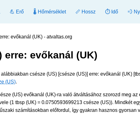
a
💪 Erő
🌡️ Hőmérséklet
📏 Hossz
⏱️ Idő
💨 N
erre: evőkanál (UK) - atvaltas.org
) erre: evőkanál (UK)
z alábbiakban csésze (US) [csésze (US)] erre: evőkanál (UK) [tb
ze (US)
.
észe (US) evőkanál (UK)-ra való átváltásához szorozd meg az 
vele (1 tbsp (UK) = 0.0750593699213 csésze (US)). Mindkét eg
műszaki számításokban előfordul, így gyakran hasznos gyorsan v