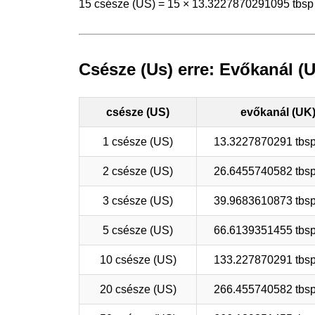
15 csésze (US) = 15 × 13.3227870291095 tbsp
Csésze (Us) erre: Evőkanál (Uk
csésze (US)
evőkanál (UK
1 csésze (US)
13.3227870291 tbsp
2 csésze (US)
26.6455740582 tbsp
3 csésze (US)
39.9683610873 tbsp
5 csésze (US)
66.6139351455 tbsp
10 csésze (US)
133.227870291 tbsp
20 csésze (US)
266.455740582 tbsp