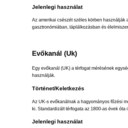
Jelenlegi használat
Az amerikai csészét széles körben használják 
gasztronómiában, táplálkozásban és élelmisze
Evőkanál (Uk)
Egy evőkanál (UK) a térfogat mérésének egysége
használják.
Történet/Keletkezés
Az UK-s evőkanálnak a hagyományos főzési mért
ki. Standardizált térfogata az 1800-as évek óta 
Jelenlegi használat