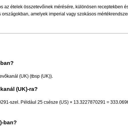
s az ételek összetevőinek mérésére, különösen receptekben és
s országokban, amelyek imperial vagy szokásos mértékrendszer
-ban?
vőkanál (UK) (tbsp (UK)).
őkanál (UK)-ra?
0291-szel. Például 25 csésze (US) × 13.3227870291 = 333.06
)-ban?