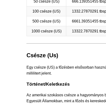
50 csésze (US)
666.139351455 tbsp
100 csésze (US)
1332.27870291 tbsp
500 csésze (US)
6661.39351455 tbsp
1000 csésze (US)
13322.7870291 tbsp
Csésze (Us)
Egy csésze (US) a főzésben elsősorban használ
millilitert jelent.
Történet/Keletkezés
Az amerikai szokásos csésze a hagyományos br
Egyesült Államokban, mint a főzés és kereske