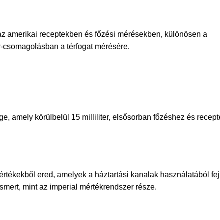
az amerikai receptekben és főzési mérésekben, különösen a
r-csomagolásban a térfogat mérésére.
, amely körülbelül 15 milliliter, elsősorban főzéshez és recep
ékekből ered, amelyek a háztartási kanalak használatából fej
ismert, mint az imperial mértékrendszer része.