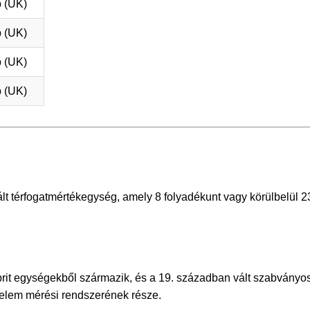
 (UK)
 (UK)
 (UK)
 (UK)
t térfogatmértékegység, amely 8 folyadékunt vagy körülbelül 2
it egységekből származik, és a 19. században vált szabványo
delem mérési rendszerének része.