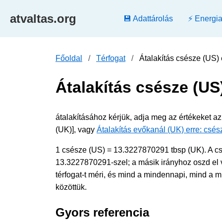
atvaltas.org
💾 Adattárolás
⚡ Energi
Főoldal
Térfogat
Átalakítás csésze (US) 
Átalakítás csésze (US
átalakításához kérjük, adja meg az értékeket a
(UK)], vagy
Átalakítás evőkanál (UK) erre: csés
1 csésze (US) = 13.3227870291 tbsp (UK). A cs
13.3227870291-szel; a másik irányhoz oszd el 
térfogat-t méri, és mind a mindennapi, mind a 
közöttük.
Gyors referencia