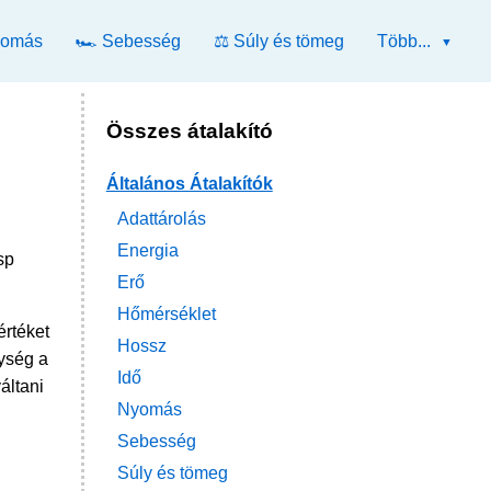
yomás
🏎️ Sebesség
⚖️ Súly és tömeg
Több...
Összes átalakító
Általános Átalakítók
Adattárolás
Energia
sp
Erő
Hőmérséklet
értéket
Hossz
ység a
Idő
áltani
Nyomás
Sebesség
Súly és tömeg