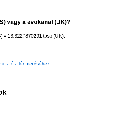
S) vagy a evőkanál (UK)?
) = 13.3227870291 tbsp (UK).
tmutató a tér méréséhez
ok