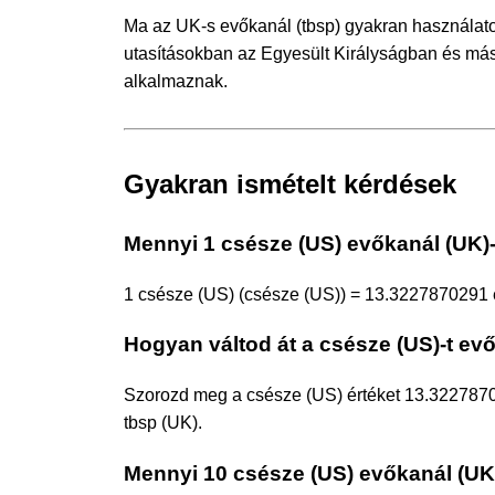
Ma az UK-s evőkanál (tbsp) gyakran használato
utasításokban az Egyesült Királyságban és má
alkalmaznak.
Gyakran ismételt kérdések
Mennyi 1 csésze (US) evőkanál (UK)
1 csésze (US) (csésze (US)) = 13.3227870291 e
Hogyan váltod át a csésze (US)-t ev
Szorozd meg a csésze (US) értéket 13.322787
tbsp (UK).
Mennyi 10 csésze (US) evőkanál (UK