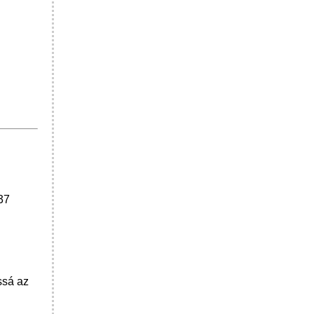
37
ssá az