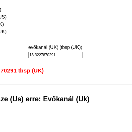
)
US)
K)
UK)
evőkanál (UK) (tbsp (UK))
870291 tbsp (UK)
ze (Us) erre: Evőkanál (Uk)