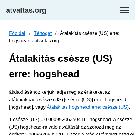
atvaltas.org
Főoldal
Térfogat
Átalakítás csésze (US) erre:
hogshead - atvaltas.org
Átalakítás csésze (US)
erre: hogshead
átalakításához kérjük, adja meg az értékeket az
alábbiakban csésze (US) [csésze (US)] erre: hogshead
[hogshead], vagy
Átalakítás hogshead erre: csésze (US)
.
1 csésze (US) = 0.000992063504111 hogshead. A csésze
(US) hogshead-ra való átváltásához szorozd meg az
értéket 0.000992063504111-szel; a másik irányhoz oszd el