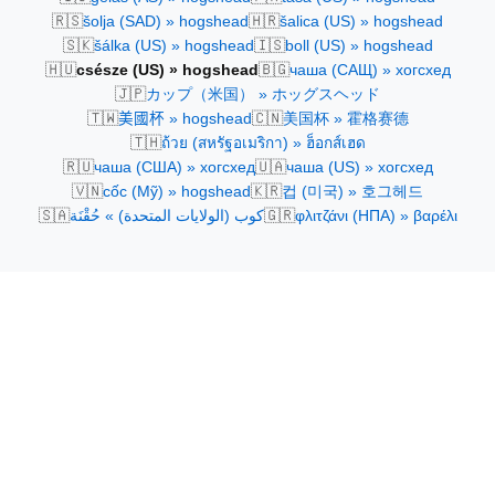
🇷🇸
🇭🇷
šolja (SAD) » hogshead
šalica (US) » hogshead
🇸🇰
🇮🇸
šálka (US) » hogshead
boll (US) » hogshead
🇭🇺
🇧🇬
csésze (US) » hogshead
чаша (САЩ) » хогсхед
🇯🇵
カップ（米国） » ホッグスヘッド
🇹🇼
🇨🇳
美國杯 » hogshead
美国杯 » 霍格赛德
🇹🇭
ถ้วย (สหรัฐอเมริกา) » ฮ็อกส์เฮด
🇷🇺
🇺🇦
чаша (США) » хогсхед
чаша (US) » хогсхед
🇻🇳
🇰🇷
cốc (Mỹ) » hogshead
컵 (미국) » 호그헤드
🇸🇦
🇬🇷
كوب (الولايات المتحدة) » حُقْنَة
φλιτζάνι (ΗΠΑ) » βαρέλι