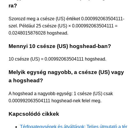
ra?
Szorozd meg a csésze (US) értéket 0.000992063504111-
szel. Például 25 csésze (US) × 0.000992063504111 =
0.0248015876028 hogshead.
Mennyi 10 csésze (US) hogshead-ban?
10 csésze (US) = 0.00992063504111 hogshead.
Melyik egység nagyobb, a csésze (US) vagy
a hogshead?
A hogshead a nagyobb egység: 1 csésze (US) csak
0.000992063504111 hogshead-nek felel meg.
Kapcsolódó cikkek
Térfogategységek és átváltások: Teljes útmutató a tér