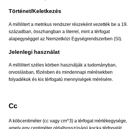
Történet/Keletkezés
A millilitert a metrikus rendszer részeként vezették be a 19.
században, összhangban a literrel, mint a térfogat
alapegységgel az Nemzetközi Egységrendszerben (SI).
Jelenlegi használat
A millilitert széles körben használják a tudományban,
orvoslásban, főzésben és mindennapi mérésekben
folyadékok és kis térfogatú mennyiségek mérésére.
Cc
A köbcentiméter (cc vagy cm^3) a térfogat mértékegysége,
amely egy centiméter oldalhosszúságú kocka térfogatát