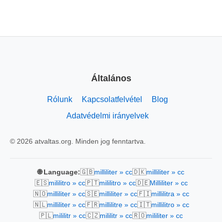
Általános
Rólunk
Kapcsolatfelvétel
Blog
Adatvédelmi irányelvek
© 2026 atvaltas.org. Minden jog fenntartva.
🇬🇧
🇩🇰
🌐 Language:
milliliter » cc
milliliter » cc
🇪🇸
🇵🇹
🇩🇪
mililitro » cc
mililitro » cc
Milliliter » cc
🇳🇴
🇸🇪
🇫🇮
milliliter » cc
milliliter » cc
millilitra » cc
🇳🇱
🇫🇷
🇮🇹
milliliter » cc
millilitre » cc
millilitro » cc
🇵🇱
🇨🇿
🇷🇴
mililitr » cc
mililitr » cc
mililiter » cc