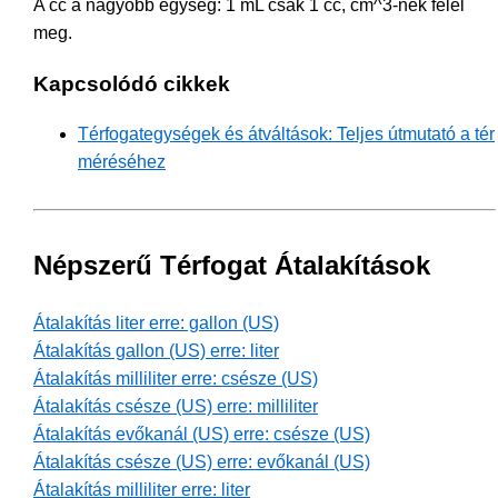
A cc a nagyobb egység: 1 mL csak 1 cc, cm^3-nek felel
meg.
Kapcsolódó cikkek
Térfogategységek és átváltások: Teljes útmutató a tér
méréséhez
Népszerű Térfogat Átalakítások
Átalakítás liter erre: gallon (US)
Átalakítás gallon (US) erre: liter
Átalakítás milliliter erre: csésze (US)
Átalakítás csésze (US) erre: milliliter
Átalakítás evőkanál (US) erre: csésze (US)
Átalakítás csésze (US) erre: evőkanál (US)
Átalakítás milliliter erre: liter