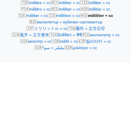
🇹🇷
🇲🇾
🇮🇩
mililitre » cc
mililiter » cc
mililiter » cc
🇵🇭
🇷🇸
🇭🇷
mililitro » cc
mililitar » cc
mililitar » cc
🇸🇰
🇮🇸
🇭🇺
mililiter » cc
millilíteri » cc
milliliter » cc
🇧🇬
милилитър » кубичен сантиметър
🇯🇵
🇹🇼
ミリリットル » cc
毫升 » 立方公分
🇨🇳
🇹🇭
🇷🇺
毫升 » 立方厘米
มิลลิลิตร » ซีซี
миллилитр » cc
🇺🇦
🇻🇳
🇰🇷
мілілітр » cc
mililít » cc
밀리리터 » cc
🇸🇦
🇬🇷
مليلتر » سم³
μιλιλίτρο » cc