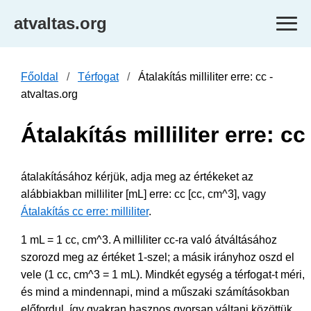
atvaltas.org
Főoldal
Térfogat
Átalakítás milliliter erre: cc -
atvaltas.org
Átalakítás milliliter erre: cc
átalakításához kérjük, adja meg az értékeket az
alábbiakban milliliter [mL] erre: cc [cc, cm^3], vagy
Átalakítás cc erre: milliliter
.
1 mL = 1 cc, cm^3. A milliliter cc-ra való átváltásához
szorozd meg az értéket 1-szel; a másik irányhoz oszd el
vele (1 cc, cm^3 = 1 mL). Mindkét egység a térfogat-t méri,
és mind a mindennapi, mind a műszaki számításokban
előfordul, így gyakran hasznos gyorsan váltani közöttük.