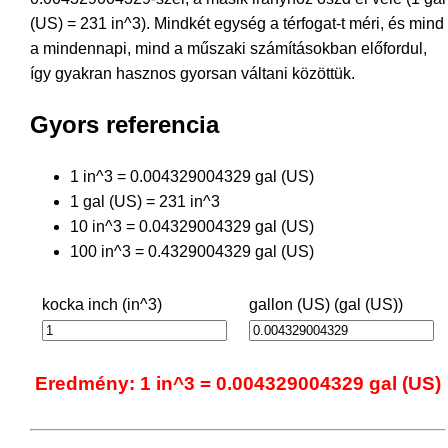
(US) = 231 in^3). Mindkét egység a térfogat-t méri, és mind
a mindennapi, mind a műszaki számításokban előfordul,
így gyakran hasznos gyorsan váltani közöttük.
Gyors referencia
1 in^3 = 0.004329004329 gal (US)
1 gal (US) = 231 in^3
10 in^3 = 0.04329004329 gal (US)
100 in^3 = 0.4329004329 gal (US)
kocka inch (in^3)
gallon (US) (gal (US))
Eredmény: 1 in^3 = 0.004329004329 gal (US)