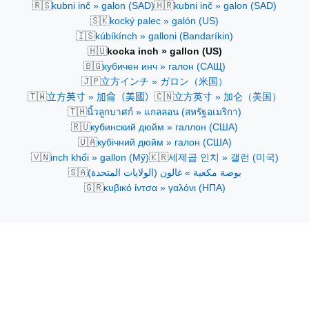
🇷🇸
🇭🇷
kubni inč » galon (SAD)
kubni inč » galon (SAD)
🇸🇰
kocký palec » galón (US)
🇮🇸
kúbíkínch » galloni (Bandaríkin)
🇭🇺
kocka inch » gallon (US)
🇧🇬
кубичен инч » галон (САЩ)
🇯🇵
立方インチ » ガロン（米国）
🇹🇼
🇨🇳
立方英寸 » 加侖（美國）
立方英寸 » 加仑（美国）
🇹🇭
นิ้วลูกบาศก์ » แกลลอน (สหรัฐอเมริกา)
🇷🇺
кубинский дюйм » галлон (США)
🇺🇦
кубічний дюйм » галон (США)
🇻🇳
🇰🇷
inch khối » gallon (Mỹ)
세제곱 인치 » 갤런 (미국)
🇸🇦
بوصة مكعبة » غالون (الولايات المتحدة)
🇬🇷
κυβικό ίντσα » γαλόνι (ΗΠΑ)