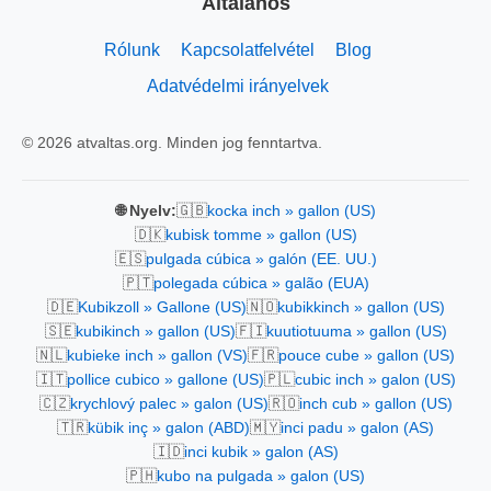
Általános
Rólunk
Kapcsolatfelvétel
Blog
Adatvédelmi irányelvek
© 2026 atvaltas.org. Minden jog fenntartva.
🇬🇧
🌐 Nyelv:
kocka inch » gallon (US)
🇩🇰
kubisk tomme » gallon (US)
🇪🇸
pulgada cúbica » galón (EE. UU.)
🇵🇹
polegada cúbica » galão (EUA)
🇩🇪
🇳🇴
Kubikzoll » Gallone (US)
kubikkinch » gallon (US)
🇸🇪
🇫🇮
kubikinch » gallon (US)
kuutiotuuma » gallon (US)
🇳🇱
🇫🇷
kubieke inch » gallon (VS)
pouce cube » gallon (US)
🇮🇹
🇵🇱
pollice cubico » gallone (US)
cubic inch » galon (US)
🇨🇿
🇷🇴
krychlový palec » galon (US)
inch cub » gallon (US)
🇹🇷
🇲🇾
kübik inç » galon (ABD)
inci padu » galon (AS)
🇮🇩
inci kubik » galon (AS)
🇵🇭
kubo na pulgada » galon (US)