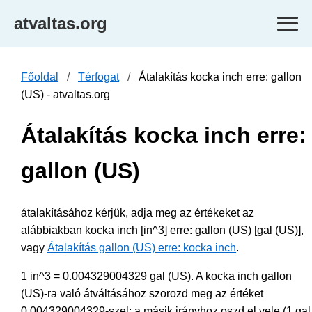
atvaltas.org
Főoldal
Térfogat
Átalakítás kocka inch erre: gallon
(US) - atvaltas.org
Átalakítás kocka inch erre:
gallon (US)
átalakításához kérjük, adja meg az értékeket az
alábbiakban kocka inch [in^3] erre: gallon (US) [gal (US)],
vagy
Átalakítás gallon (US) erre: kocka inch
.
1 in^3 = 0.004329004329 gal (US). A kocka inch gallon
(US)-ra való átváltásához szorozd meg az értéket
0.004329004329-szel; a másik irányhoz oszd el vele (1 gal