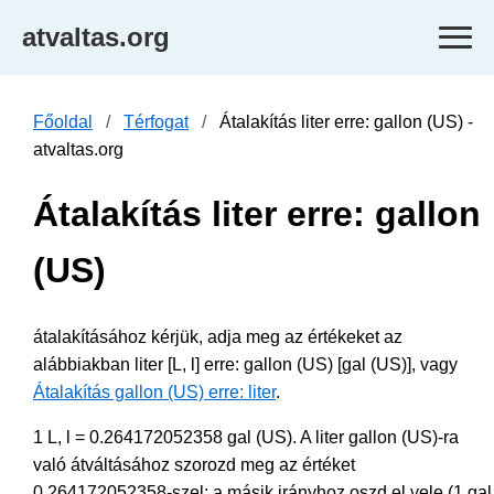
atvaltas.org
Főoldal
Térfogat
Átalakítás liter erre: gallon (US) -
atvaltas.org
Átalakítás liter erre: gallon
(US)
átalakításához kérjük, adja meg az értékeket az
alábbiakban liter [L, l] erre: gallon (US) [gal (US)], vagy
Átalakítás gallon (US) erre: liter
.
1 L, l = 0.264172052358 gal (US). A liter gallon (US)-ra
való átváltásához szorozd meg az értéket
0.264172052358-szel; a másik irányhoz oszd el vele (1 gal