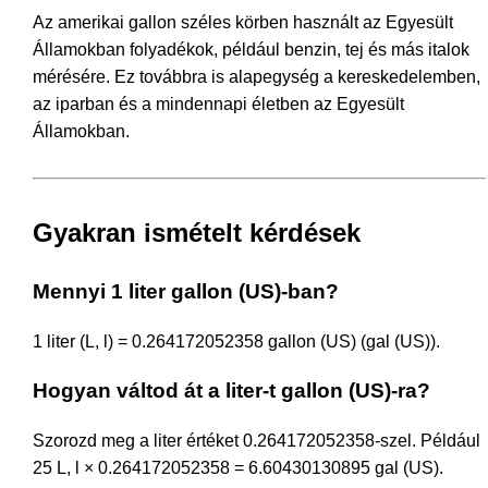
Az amerikai gallon széles körben használt az Egyesült
Államokban folyadékok, például benzin, tej és más italok
mérésére. Ez továbbra is alapegység a kereskedelemben,
az iparban és a mindennapi életben az Egyesült
Államokban.
Gyakran ismételt kérdések
Mennyi 1 liter gallon (US)-ban?
1 liter (L, l) = 0.264172052358 gallon (US) (gal (US)).
Hogyan váltod át a liter-t gallon (US)-ra?
Szorozd meg a liter értéket 0.264172052358-szel. Például
25 L, l × 0.264172052358 = 6.60430130895 gal (US).