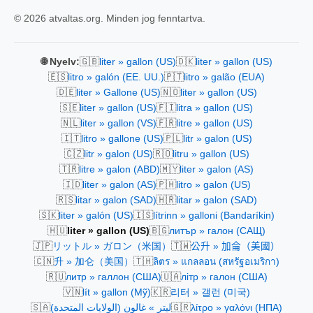
© 2026 atvaltas.org. Minden jog fenntartva.
🇬🇧
🇩🇰
🌐 Nyelv:
liter » gallon (US)
liter » gallon (US)
🇪🇸
🇵🇹
litro » galón (EE. UU.)
litro » galão (EUA)
🇩🇪
🇳🇴
liter » Gallone (US)
liter » gallon (US)
🇸🇪
🇫🇮
liter » gallon (US)
litra » gallon (US)
🇳🇱
🇫🇷
liter » gallon (VS)
litre » gallon (US)
🇮🇹
🇵🇱
litro » gallone (US)
litr » galon (US)
🇨🇿
🇷🇴
litr » galon (US)
litru » gallon (US)
🇹🇷
🇲🇾
litre » galon (ABD)
liter » galon (AS)
🇮🇩
🇵🇭
liter » galon (AS)
litro » galon (US)
🇷🇸
🇭🇷
litar » galon (SAD)
litar » galon (SAD)
🇸🇰
🇮🇸
liter » galón (US)
lítrinn » galloni (Bandaríkin)
🇭🇺
🇧🇬
liter » gallon (US)
литър » галон (САЩ)
🇯🇵
🇹🇼
リットル » ガロン（米国）
公升 » 加侖（美國）
🇨🇳
🇹🇭
升 » 加仑（美国）
ลิตร » แกลลอน (สหรัฐอเมริกา)
🇷🇺
🇺🇦
литр » галлон (США)
літр » галон (США)
🇻🇳
🇰🇷
lít » gallon (Mỹ)
리터 » 갤런 (미국)
🇸🇦
🇬🇷
ليتر » غالون (الولايات المتحدة)
λίτρο » γαλόνι (ΗΠΑ)