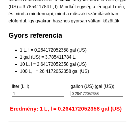
(US) = 3.785411784 L, l). Mindkét egység a térfogat-t méri,
és mind a mindennapi, mind a műszaki számításokban
előfordul, így gyakran hasznos gyorsan váltani közöttük.
Gyors referencia
1 L, l = 0.264172052358 gal (US)
1 gal (US) = 3.785411784 L, l
10 L, l = 2.64172052358 gal (US)
100 L, l = 26.4172052358 gal (US)
liter (L, l)
gallon (US) (gal (US))
Eredmény: 1 L, l = 0.264172052358 gal (US)