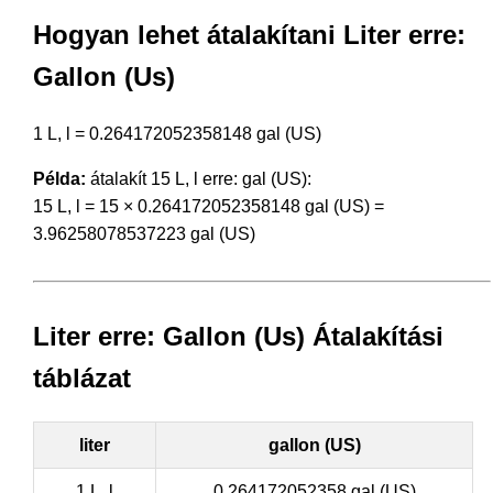
Hogyan lehet átalakítani Liter erre:
Gallon (Us)
1 L, l = 0.264172052358148 gal (US)
Példa:
átalakít 15 L, l erre: gal (US):
15 L, l = 15 × 0.264172052358148 gal (US) =
3.96258078537223 gal (US)
Liter erre: Gallon (Us) Átalakítási
táblázat
liter
gallon (US)
1 L, l
0.264172052358 gal (US)