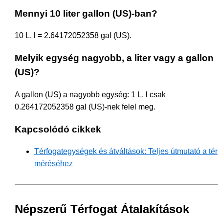
Mennyi 10 liter gallon (US)-ban?
10 L, l = 2.64172052358 gal (US).
Melyik egység nagyobb, a liter vagy a gallon
(US)?
A gallon (US) a nagyobb egység: 1 L, l csak
0.264172052358 gal (US)-nek felel meg.
Kapcsolódó cikkek
Térfogategységek és átváltások: Teljes útmutató a tér
méréséhez
Népszerű Térfogat Átalakítások