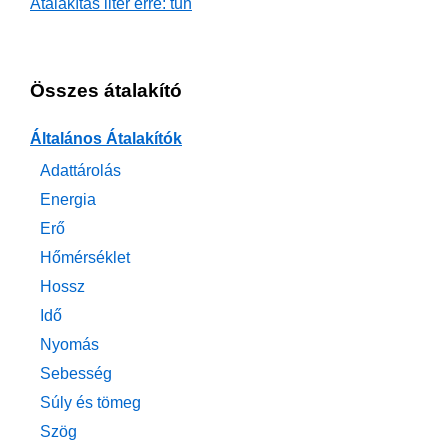
Átalakítás liter erre: tun
Összes átalakító
Általános Átalakítók
Adattárolás
Energia
Erő
Hőmérséklet
Hossz
Idő
Nyomás
Sebesség
Súly és tömeg
Szög