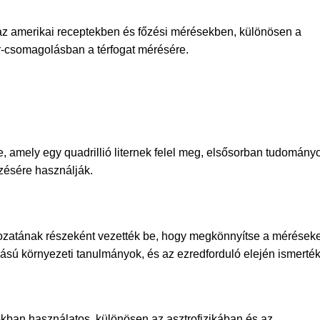
az amerikai receptekben és főzési mérésekben, különösen a
r-csomagolásban a térfogat mérésére.
e, amely egy quadrillió liternek felel meg, elsősorban tudomány
ezésére használják.
változatának részeként vezették be, hogy megkönnyítse a mérések
ású környezeti tanulmányok, és az ezredforduló elején ismerték
okban használatos, különösen az asztrofizikában és az