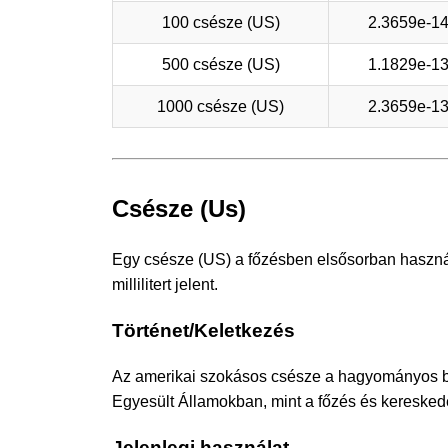
100 csésze (US)
2.3659e-1
500 csésze (US)
1.1829e-1
1000 csésze (US)
2.3659e-1
Csésze (Us)
Egy csésze (US) a főzésben elsősorban használ
millilitert jelent.
Történet/Keletkezés
Az amerikai szokásos csésze a hagyományos br
Egyesült Államokban, mint a főzés és kereske
Jelenlegi használat