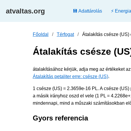
atvaltas.org
💾 Adattárolás
⚡ Energi
Főoldal
Térfogat
Átalakítás csésze (US) er
Átalakítás csésze (US)
átalakításához kérjük, adja meg az értékeket az
Átalakítás petaliter erre: csésze (US)
.
1 csésze (US) = 2.3659e-16 PL. A csésze (US) p
a másik irányhoz oszd el vele (1 PL = 4.2268e+
mindennapi, mind a műszaki számításokban előf
Gyors referencia