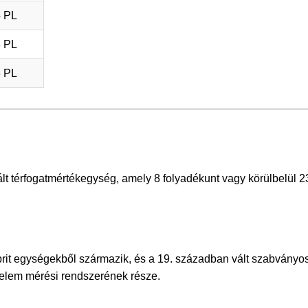
4 PL
3 PL
3 PL
t térfogatmértékegység, amely 8 folyadékunt vagy körülbelül 2
it egységekből származik, és a 19. században vált szabványo
delem mérési rendszerének része.