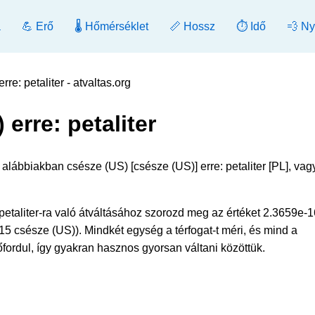
a
💪 Erő
🌡️ Hőmérséklet
📏 Hossz
⏱️ Idő
💨 N
re: petaliter - atvaltas.org
 erre: petaliter
 alábbiakban csésze (US) [csésze (US)] erre: petaliter [PL], vag
etaliter-ra való átváltásához szorozd meg az értéket 2.3659e-1
15 csésze (US)). Mindkét egység a térfogat-t méri, és mind a
ordul, így gyakran hasznos gyorsan váltani közöttük.