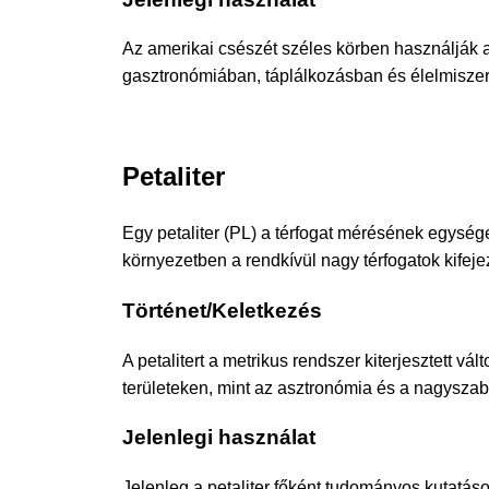
Az amerikai csészét széles körben használják 
gasztronómiában, táplálkozásban és élelmisze
Petaliter
Egy petaliter (PL) a térfogat mérésének egység
környezetben a rendkívül nagy térfogatok kifej
Történet/Keletkezés
A petalitert a metrikus rendszer kiterjesztett 
területeken, mint az asztronómia és a nagyszab
Jelenlegi használat
Jelenleg a petaliter főként tudományos kutatás