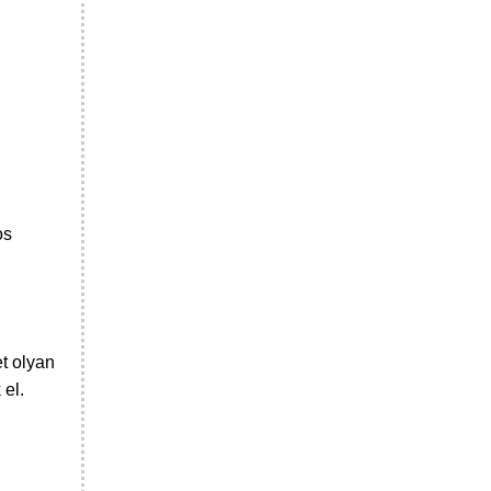
os
et olyan
 el.