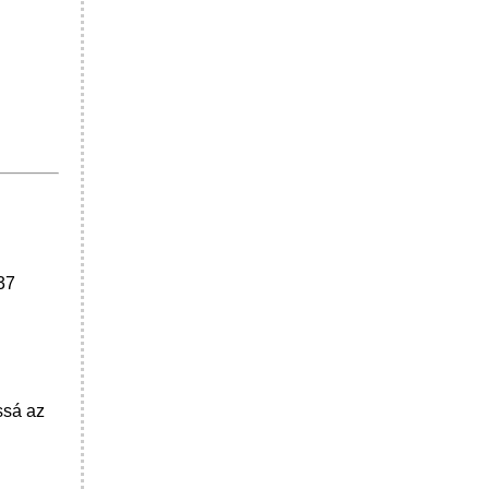
37
ssá az