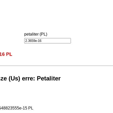
petaliter (PL)
-16 PL
e (Us) erre: Petaliter
.548823555e-15 PL