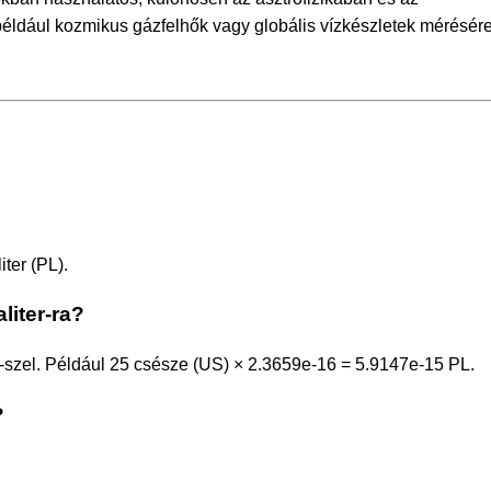
például kozmikus gázfelhők vagy globális vízkészletek mérésér
ter (PL).
liter-ra?
szel. Például 25 csésze (US) × 2.3659e-16 = 5.9147e-15 PL.
?