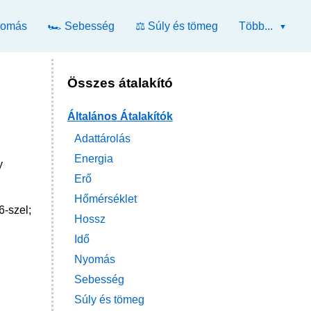
yomás
🏎️ Sebesség
⚖️ Súly és tömeg
Több...
Összes átalakító
Általános Átalakítók
Adattárolás
Energia
y
Erő
Hőmérséklet
6-szel;
Hossz
Idő
Nyomás
Sebesség
Súly és tömeg