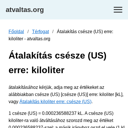
atvaltas.org
Főoldal
Térfogat
Átalakítás csésze (US) erre:
kiloliter - atvaltas.org
Átalakítás csésze (US)
erre: kiloliter
átalakításához kérjük, adja meg az értékeket az
alábbiakban csésze (US) [csésze (US)] erre: kiloliter [kL],
vagy
Átalakítás kiloliter erre: csésze (US)
.
1 csésze (US) = 0.000236588237 kL. A csésze (US)
kiloliter-ra való átváltásához szorozd meg az értéket
0.000236588237-szel; a másik irányhoz oszd el vele (1 kL