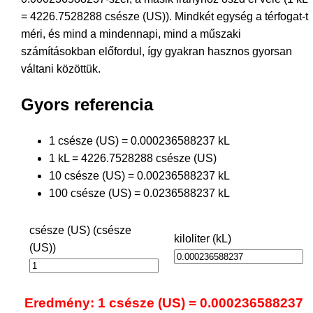
= 4226.7528288 csésze (US)). Mindkét egység a térfogat-t
méri, és mind a mindennapi, mind a műszaki
számításokban előfordul, így gyakran hasznos gyorsan
váltani közöttük.
Gyors referencia
1 csésze (US) = 0.000236588237 kL
1 kL = 4226.7528288 csésze (US)
10 csésze (US) = 0.00236588237 kL
100 csésze (US) = 0.0236588237 kL
csésze (US) (csésze
kiloliter (kL)
(US))
Eredmény: 1 csésze (US) = 0.000236588237