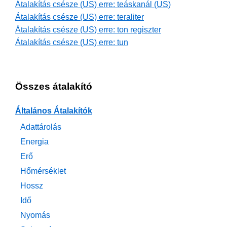
Átalakítás csésze (US) erre: teáskanál (US)
Átalakítás csésze (US) erre: teraliter
Átalakítás csésze (US) erre: ton regiszter
Átalakítás csésze (US) erre: tun
Összes átalakító
Általános Átalakítók
Adattárolás
Energia
Erő
Hőmérséklet
Hossz
Idő
Nyomás