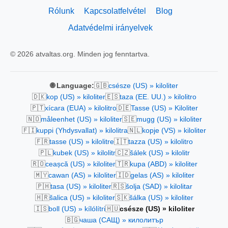
Rólunk
Kapcsolatfelvétel
Blog
Adatvédelmi irányelvek
© 2026 atvaltas.org. Minden jog fenntartva.
🇬🇧
🌐 Language:
csésze (US) » kiloliter
🇩🇰
🇪🇸
kop (US) » kiloliter
taza (EE. UU.) » kilolitro
🇵🇹
🇩🇪
xícara (EUA) » kilolitro
Tasse (US) » Kiloliter
🇳🇴
🇸🇪
måleenhet (US) » kiloliter
mugg (US) » kiloliter
🇫🇮
🇳🇱
kuppi (Yhdysvallat) » kilolitra
kopje (VS) » kiloliter
🇫🇷
🇮🇹
tasse (US) » kilolitre
tazza (US) » kilolitro
🇵🇱
🇨🇿
kubek (US) » kilolitr
šálek (US) » kilolitr
🇷🇴
🇹🇷
ceașcă (US) » kiloliter
kupa (ABD) » kiloliter
🇲🇾
🇮🇩
cawan (AS) » kiloliter
gelas (AS) » kiloliter
🇵🇭
🇷🇸
tasa (US) » kiloliter
šolja (SAD) » kilolitar
🇭🇷
🇸🇰
šalica (US) » kiloliter
šálka (US) » kiloliter
🇮🇸
🇭🇺
boll (US) » kílólítri
csésze (US) » kiloliter
🇧🇬
чаша (САЩ) » килолитър