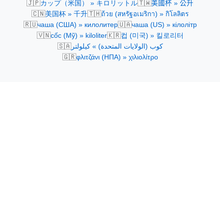
🇯🇵
🇹🇼
カップ（米国） » キロリットル
美國杯 » 公升
🇨🇳
🇹🇭
美国杯 » 千升
ถ้วย (สหรัฐอเมริกา) » กิโลลิตร
🇷🇺
🇺🇦
чаша (США) » килолитер
чаша (US) » кілолітр
🇻🇳
🇰🇷
cốc (Mỹ) » kiloliter
컵 (미국) » 킬로리터
🇸🇦
كوب (الولايات المتحدة) » كيلولتر
🇬🇷
φλιτζάνι (ΗΠΑ) » χιλιολίτρο