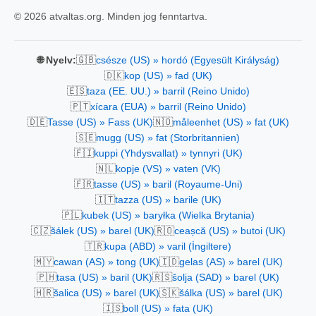
© 2026 atvaltas.org. Minden jog fenntartva.
🇬🇧
🌐 Nyelv:
csésze (US) » hordó (Egyesült Királyság)
🇩🇰
kop (US) » fad (UK)
🇪🇸
taza (EE. UU.) » barril (Reino Unido)
🇵🇹
xícara (EUA) » barril (Reino Unido)
🇩🇪
🇳🇴
Tasse (US) » Fass (UK)
måleenhet (US) » fat (UK)
🇸🇪
mugg (US) » fat (Storbritannien)
🇫🇮
kuppi (Yhdysvallat) » tynnyri (UK)
🇳🇱
kopje (VS) » vaten (VK)
🇫🇷
tasse (US) » baril (Royaume-Uni)
🇮🇹
tazza (US) » barile (UK)
🇵🇱
kubek (US) » baryłka (Wielka Brytania)
🇨🇿
🇷🇴
šálek (US) » barel (UK)
ceașcă (US) » butoi (UK)
🇹🇷
kupa (ABD) » varil (İngiltere)
🇲🇾
🇮🇩
cawan (AS) » tong (UK)
gelas (AS) » barel (UK)
🇵🇭
🇷🇸
tasa (US) » baril (UK)
šolja (SAD) » barel (UK)
🇭🇷
🇸🇰
šalica (US) » barel (UK)
šálka (US) » barel (UK)
🇮🇸
boll (US) » fata (UK)