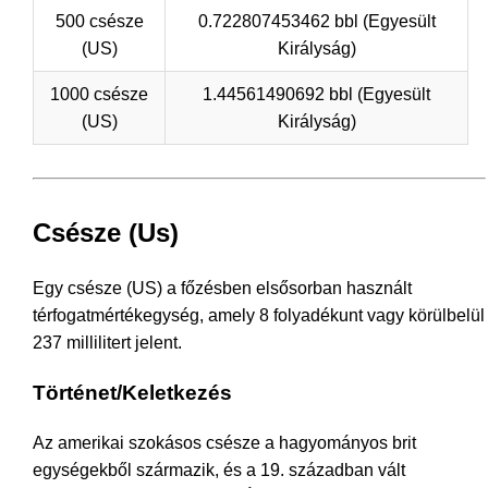
500 csésze
0.722807453462 bbl (Egyesült
(US)
Királyság)
1000 csésze
1.44561490692 bbl (Egyesült
(US)
Királyság)
Csésze (Us)
Egy csésze (US) a főzésben elsősorban használt
térfogatmértékegység, amely 8 folyadékunt vagy körülbelül
237 millilitert jelent.
Történet/Keletkezés
Az amerikai szokásos csésze a hagyományos brit
egységekből származik, és a 19. században vált