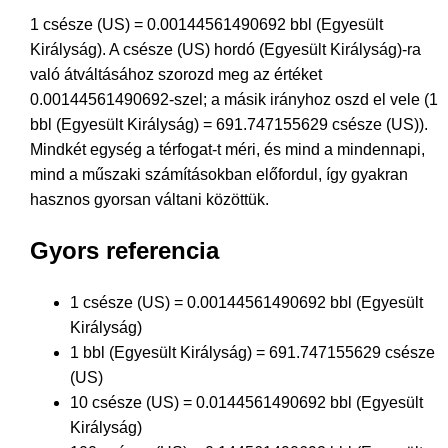
1 csésze (US) = 0.00144561490692 bbl (Egyesült
Királyság). A csésze (US) hordó (Egyesült Királyság)-ra
való átváltásához szorozd meg az értéket
0.00144561490692-szel; a másik irányhoz oszd el vele (1
bbl (Egyesült Királyság) = 691.747155629 csésze (US)).
Mindkét egység a térfogat-t méri, és mind a mindennapi,
mind a műszaki számításokban előfordul, így gyakran
hasznos gyorsan váltani közöttük.
Gyors referencia
1 csésze (US) = 0.00144561490692 bbl (Egyesült
Királyság)
1 bbl (Egyesült Királyság) = 691.747155629 csésze
(US)
10 csésze (US) = 0.0144561490692 bbl (Egyesült
Királyság)