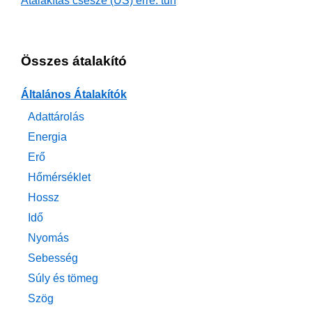
Átalakítás csésze (US) erre: tun
Összes átalakító
Általános Átalakítók
Adattárolás
Energia
Erő
Hőmérséklet
Hossz
Idő
Nyomás
Sebesség
Súly és tömeg
Szög