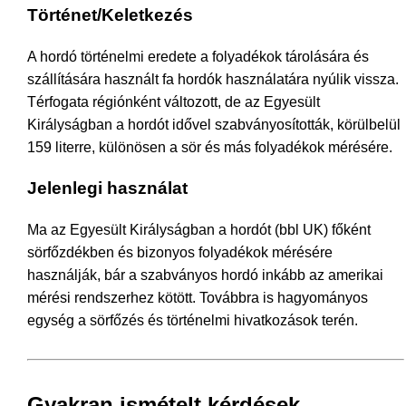
Történet/Keletkezés
A hordó történelmi eredete a folyadékok tárolására és
szállítására használt fa hordók használatára nyúlik vissza.
Térfogata régiónként változott, de az Egyesült
Királyságban a hordót idővel szabványosították, körülbelül
159 literre, különösen a sör és más folyadékok mérésére.
Jelenlegi használat
Ma az Egyesült Királyságban a hordót (bbl UK) főként
sörfőzdékben és bizonyos folyadékok mérésére
használják, bár a szabványos hordó inkább az amerikai
mérési rendszerhez kötött. Továbbra is hagyományos
egység a sörfőzés és történelmi hivatkozások terén.
Gyakran ismételt kérdések