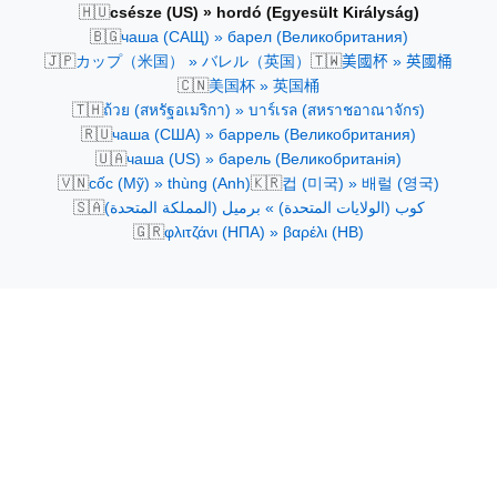
🇭🇺
csésze (US) » hordó (Egyesült Királyság)
🇧🇬
чаша (САЩ) » барел (Великобритания)
🇯🇵
🇹🇼
カップ（米国） » バレル（英国）
美國杯 » 英國桶
🇨🇳
美国杯 » 英国桶
🇹🇭
ถ้วย (สหรัฐอเมริกา) » บาร์เรล (สหราชอาณาจักร)
🇷🇺
чаша (США) » баррель (Великобритания)
🇺🇦
чаша (US) » барель (Великобританія)
🇻🇳
🇰🇷
cốc (Mỹ) » thùng (Anh)
컵 (미국) » 배럴 (영국)
🇸🇦
كوب (الولايات المتحدة) » برميل (المملكة المتحدة)
🇬🇷
φλιτζάνι (ΗΠΑ) » βαρέλι (ΗΒ)